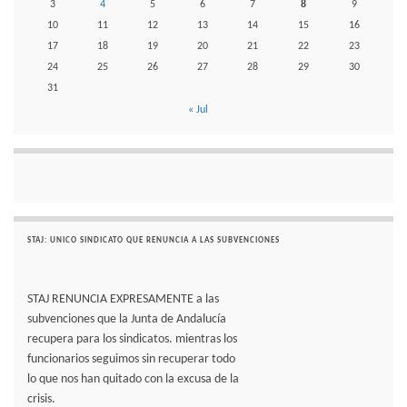
3
4
5
6
7
8
9
10
11
12
13
14
15
16
17
18
19
20
21
22
23
24
25
26
27
28
29
30
31
« Jul
STAJ: UNICO SINDICATO QUE RENUNCIA A LAS SUBVENCIONES
STAJ RENUNCIA EXPRESAMENTE a las
subvenciones que la Junta de Andalucía
recupera para los sindicatos. mientras los
funcionarios seguimos sin recuperar todo
lo que nos han quitado con la excusa de la
crisis.