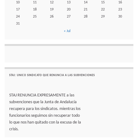
10
11
12
13
14
15
16
17
18
19
20
21
22
23
24
25
26
27
28
29
30
31
« Jul
STAJ: UNICO SINDICATO QUE RENUNCIA A LAS SUBVENCIONES
STAJ RENUNCIA EXPRESAMENTE a las
subvenciones que la Junta de Andalucía
recupera para los sindicatos. mientras los
funcionarios seguimos sin recuperar todo
lo que nos han quitado con la excusa de la
crisis.