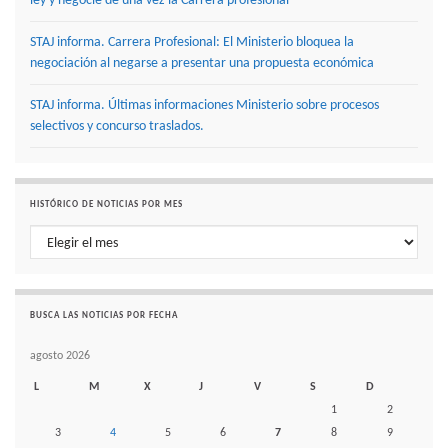
ley y negocie de una vez la Carrera profesional
STAJ informa. Carrera Profesional: El Ministerio bloquea la
negociación al negarse a presentar una propuesta económica
STAJ informa. Últimas informaciones Ministerio sobre procesos
selectivos y concurso traslados.
HISTÓRICO DE NOTICIAS POR MES
Histórico de noticias por mes
BUSCA LAS NOTICIAS POR FECHA
agosto 2026
L
M
X
J
V
S
D
1
2
3
4
5
6
7
8
9