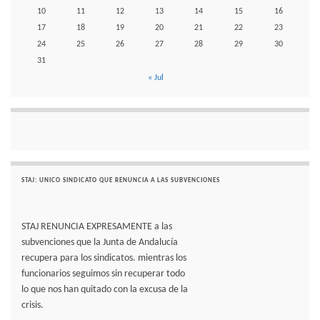
10
11
12
13
14
15
16
17
18
19
20
21
22
23
24
25
26
27
28
29
30
31
« Jul
STAJ: UNICO SINDICATO QUE RENUNCIA A LAS SUBVENCIONES
STAJ RENUNCIA EXPRESAMENTE a las
subvenciones que la Junta de Andalucía
recupera para los sindicatos. mientras los
funcionarios seguimos sin recuperar todo
lo que nos han quitado con la excusa de la
crisis.