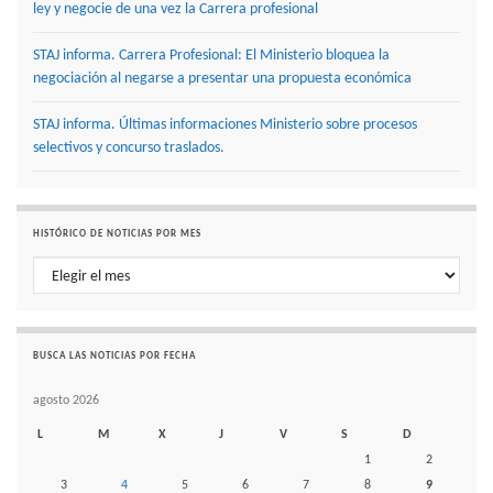
ley y negocie de una vez la Carrera profesional
STAJ informa. Carrera Profesional: El Ministerio bloquea la
negociación al negarse a presentar una propuesta económica
STAJ informa. Últimas informaciones Ministerio sobre procesos
selectivos y concurso traslados.
HISTÓRICO DE NOTICIAS POR MES
Histórico de noticias por mes
BUSCA LAS NOTICIAS POR FECHA
agosto 2026
L
M
X
J
V
S
D
1
2
3
4
5
6
7
8
9