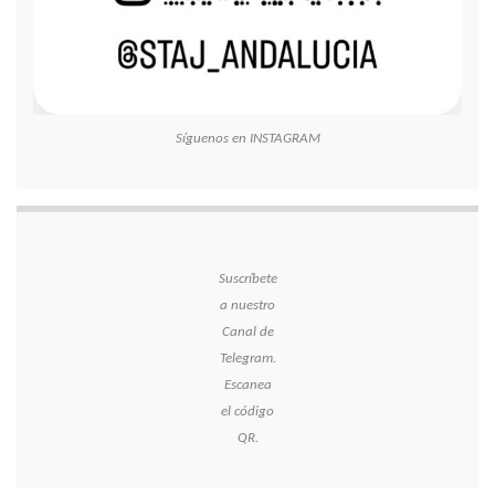
Síguenos en INSTAGRAM
Suscríbete
a nuestro
Canal de
Telegram.
Escanea
el código
QR.