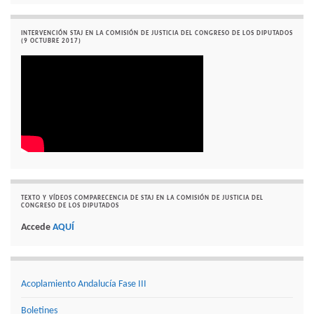
INTERVENCIÓN STAJ EN LA COMISIÓN DE JUSTICIA DEL CONGRESO DE LOS DIPUTADOS
(9 OCTUBRE 2017)
TEXTO Y VÍDEOS COMPARECENCIA DE STAJ EN LA COMISIÓN DE JUSTICIA DEL
CONGRESO DE LOS DIPUTADOS
Accede
AQUÍ
Acoplamiento Andalucía Fase III
Boletines