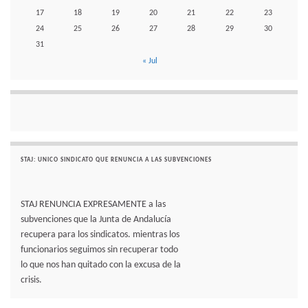
17
18
19
20
21
22
23
24
25
26
27
28
29
30
31
« Jul
STAJ: UNICO SINDICATO QUE RENUNCIA A LAS SUBVENCIONES
STAJ RENUNCIA EXPRESAMENTE a las
subvenciones que la Junta de Andalucía
recupera para los sindicatos. mientras los
funcionarios seguimos sin recuperar todo
lo que nos han quitado con la excusa de la
crisis.