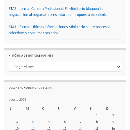
STAJ informa. Carrera Profesional: El Ministerio bloquea la
negociación al negarse a presentar una propuesta económica
STAJ informa. Últimas informaciones Ministerio sobre procesos
selectivos y concurso traslados.
HISTÓRICO DE NOTICIAS POR MES
Histórico de noticias por mes
BUSCA LAS NOTICIAS POR FECHA
agosto 2026
L
M
X
J
V
S
D
1
2
3
4
5
6
7
8
9
10
11
12
13
14
15
16