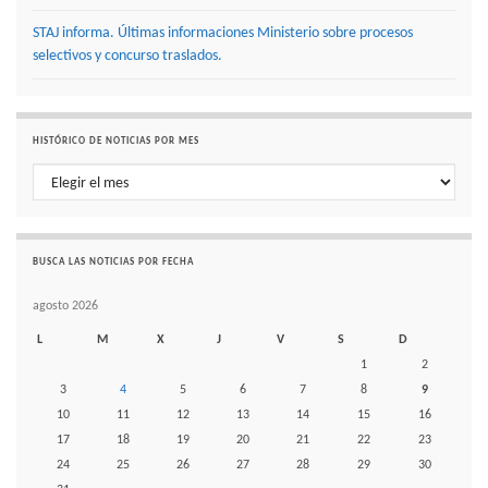
STAJ informa. Últimas informaciones Ministerio sobre procesos
selectivos y concurso traslados.
HISTÓRICO DE NOTICIAS POR MES
Histórico de noticias por mes
BUSCA LAS NOTICIAS POR FECHA
agosto 2026
L
M
X
J
V
S
D
1
2
3
4
5
6
7
8
9
10
11
12
13
14
15
16
17
18
19
20
21
22
23
24
25
26
27
28
29
30