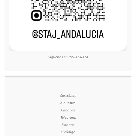
Síguenos en INSTAGRAM
Suscríbete
a nuestro
Canal de
Telegram.
Escanea
el código