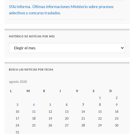
STAJ informa. Últimas informaciones Ministerio sobre procesos
selectivos y concurso traslados.
HISTÓRICO DE NOTICIAS POR MES
Histórico de noticias por mes
BUSCA LAS NOTICIAS POR FECHA
agosto 2026
L
M
X
J
V
S
D
1
2
3
4
5
6
7
8
9
10
11
12
13
14
15
16
17
18
19
20
21
22
23
24
25
26
27
28
29
30
31