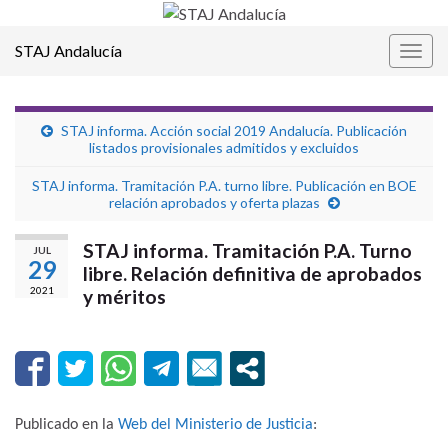
STAJ Andalucía
Alter
la
nave
STAJ informa. Acción social 2019 Andalucía. Publicación
listados provisionales admitidos y excluidos
STAJ informa. Tramitación P.A. turno libre. Publicación en BOE
relación aprobados y oferta plazas
STAJ informa. Tramitación P.A. Turno
JUL
29
libre. Relación definitiva de aprobados
2021
y méritos
Publicado en la
Web del Ministerio de Justicia
: