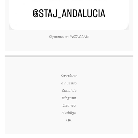
Síguenos en INSTAGRAM
Suscríbete
a nuestro
Canal de
Telegram.
Escanea
el código
QR.