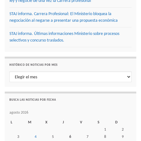
ley y negocie de una vez la Carrera profesional
STAJ informa. Carrera Profesional: El Ministerio bloquea la
negociación al negarse a presentar una propuesta económica
STAJ informa. Últimas informaciones Ministerio sobre procesos
selectivos y concurso traslados.
HISTÓRICO DE NOTICIAS POR MES
Histórico de noticias por mes
BUSCA LAS NOTICIAS POR FECHA
agosto 2026
L
M
X
J
V
S
D
1
2
3
4
5
6
7
8
9