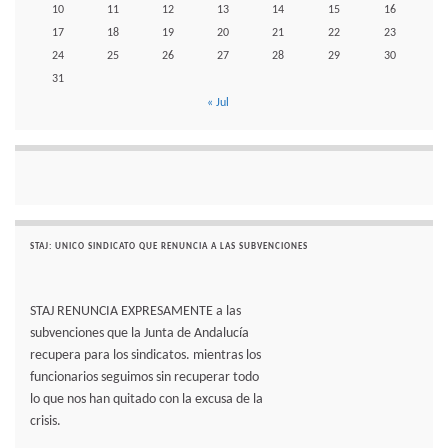
10
11
12
13
14
15
16
17
18
19
20
21
22
23
24
25
26
27
28
29
30
31
« Jul
STAJ: UNICO SINDICATO QUE RENUNCIA A LAS SUBVENCIONES
STAJ RENUNCIA EXPRESAMENTE a las
subvenciones que la Junta de Andalucía
recupera para los sindicatos. mientras los
funcionarios seguimos sin recuperar todo
lo que nos han quitado con la excusa de la
crisis.