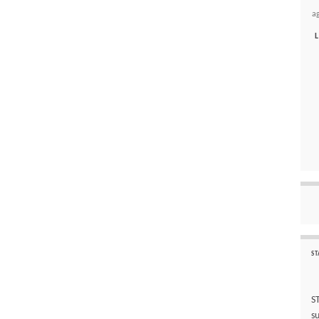
a
L
ST
S
s