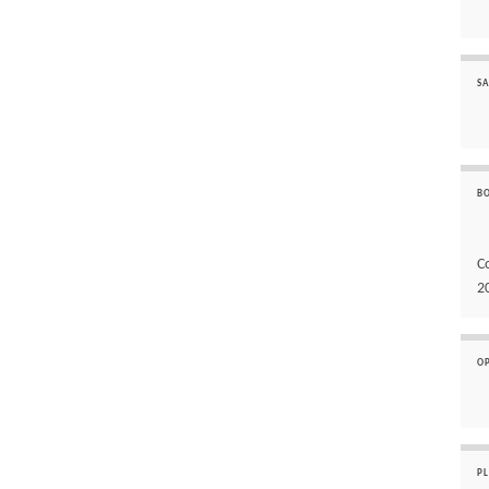
SA
B
C
2
O
P