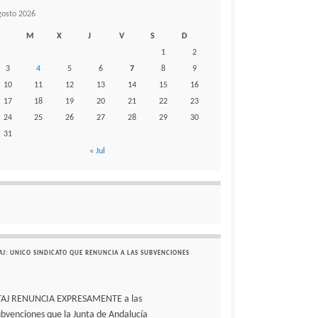
gosto 2026
M
X
J
V
S
D
1
2
3
4
5
6
7
8
9
10
11
12
13
14
15
16
17
18
19
20
21
22
23
24
25
26
27
28
29
30
31
« Jul
AJ: UNICO SINDICATO QUE RENUNCIA A LAS SUBVENCIONES
TAJ RENUNCIA EXPRESAMENTE a las
ubvenciones que la Junta de Andalucía