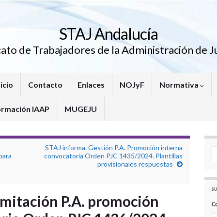
STAJ Andalucía
cato de Trabajadores de la Administración de Ju
icio
Contacto
Enlaces
NOJyF
Normativa
ormación IAAP
MUGEJU
STAJ informa. Gestión P.A. Promoción interna
Se
para
convocatoria Orden PJC 1435/2024. Plantillas
provisionales respuestas
SU
mitación P.A. promoción
C