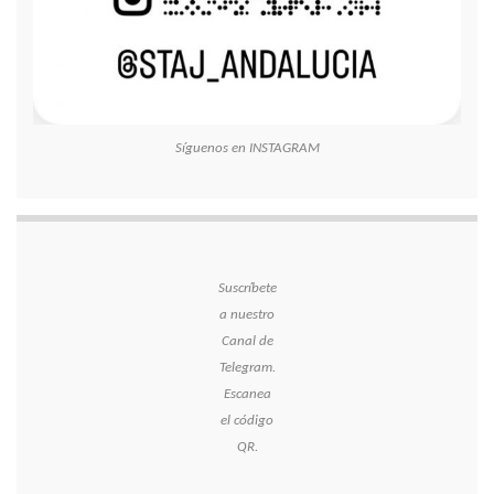
Síguenos en INSTAGRAM
Suscríbete
a nuestro
Canal de
Telegram.
Escanea
el código
QR.