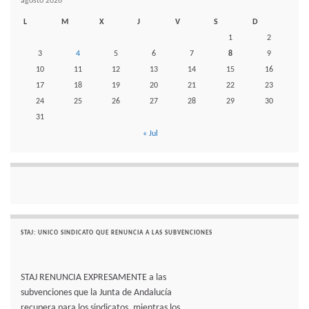
agosto 2026
L
M
X
J
V
S
D
1
2
3
4
5
6
7
8
9
10
11
12
13
14
15
16
17
18
19
20
21
22
23
24
25
26
27
28
29
30
31
« Jul
STAJ: UNICO SINDICATO QUE RENUNCIA A LAS SUBVENCIONES
STAJ RENUNCIA EXPRESAMENTE a las
subvenciones que la Junta de Andalucía
recupera para los sindicatos. mientras los