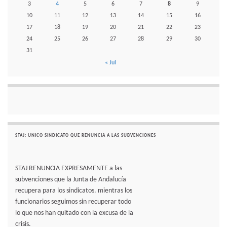
3
4
5
6
7
8
9
10
11
12
13
14
15
16
17
18
19
20
21
22
23
24
25
26
27
28
29
30
31
« Jul
STAJ: UNICO SINDICATO QUE RENUNCIA A LAS SUBVENCIONES
STAJ RENUNCIA EXPRESAMENTE a las
subvenciones que la Junta de Andalucía
recupera para los sindicatos. mientras los
funcionarios seguimos sin recuperar todo
lo que nos han quitado con la excusa de la
crisis.