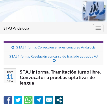
STAJ Andalucía
Alter
la
nave
STAJ informa. Corrección errores concurso Andalucía
STAJ informa. Resolución concurso de traslado Letrados AJ
STAJ informa. Tramitación turno libre.
NOV
11
Convocatoria pruebas optativas de
2016
lengua