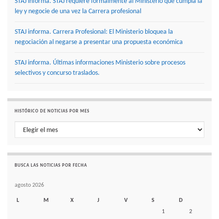
STAJ informa. STAJ requiere formalmente al Ministerio que cumpla la
ley y negocie de una vez la Carrera profesional
STAJ informa. Carrera Profesional: El Ministerio bloquea la
negociación al negarse a presentar una propuesta económica
STAJ informa. Últimas informaciones Ministerio sobre procesos
selectivos y concurso traslados.
HISTÓRICO DE NOTICIAS POR MES
Histórico de noticias por mes
BUSCA LAS NOTICIAS POR FECHA
agosto 2026
L
M
X
J
V
S
D
1
2