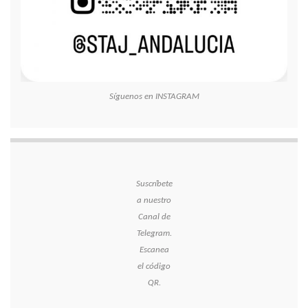
Síguenos en INSTAGRAM
Suscríbete
a nuestro
Canal de
Telegram.
Escanea
el código
QR.