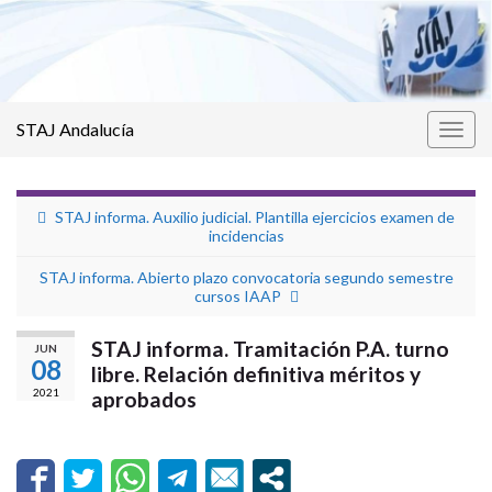
STAJ Andalucía
Alter
la
nave
STAJ informa. Auxilio judicial. Plantilla ejercicios examen de
incidencias
STAJ informa. Abierto plazo convocatoria segundo semestre
cursos IAAP
STAJ informa. Tramitación P.A. turno
JUN
08
libre. Relación definitiva méritos y
2021
aprobados