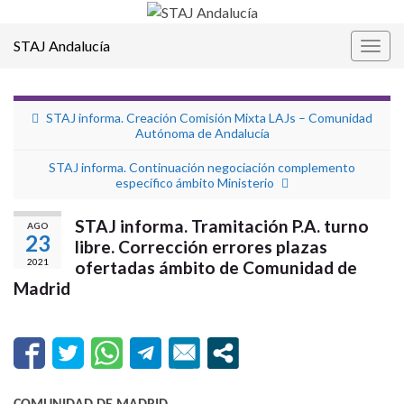
STAJ Andalucía
Alter
la
nave
STAJ informa. Creación Comisión Mixta LAJs – Comunidad
Autónoma de Andalucía
STAJ informa. Continuación negociación complemento
específico ámbito Ministerio
STAJ informa. Tramitación P.A. turno
AGO
23
libre. Corrección errores plazas
2021
ofertadas ámbito de Comunidad de
Madrid