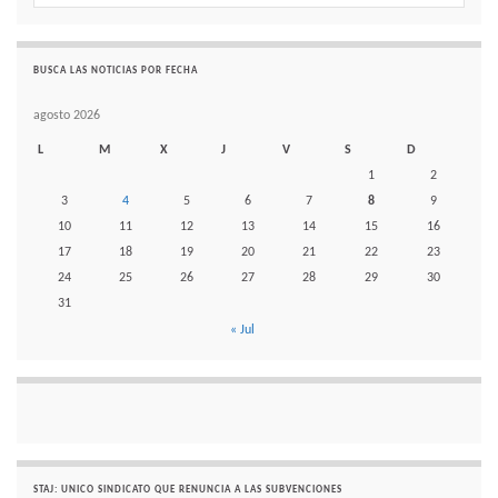
BUSCA LAS NOTICIAS POR FECHA
agosto 2026
L
M
X
J
V
S
D
1
2
3
4
5
6
7
8
9
10
11
12
13
14
15
16
17
18
19
20
21
22
23
24
25
26
27
28
29
30
31
« Jul
STAJ: UNICO SINDICATO QUE RENUNCIA A LAS SUBVENCIONES