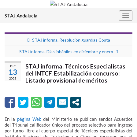
STAJ Andalucía
Alter
la
nave
STAJ informa. Resolución guardias Costa
STAJ informa. Días inhábiles en diciembre y enero
STAJ informa. Técnicos Especialistas
DIC
13
del INTCF. Estabilización concurso:
2023
Listado provisional de méritos
En la
página Web
del Ministerio se publican sendos Acuerdos
del Tribunal calificador único del proceso selectivo para ingreso
por turno libre al cuerpo especial de Técnicos especialistas del
Instituto Nacional de Toxicología y Ciencias Forenses por el