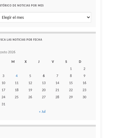
STÓRICO DE NOTICIAS POR MES
stórico de noticias por mes
SCA LAS NOTICIAS POR FECHA
gosto 2026
M
X
J
V
S
D
1
2
3
4
5
6
7
8
9
10
11
12
13
14
15
16
17
18
19
20
21
22
23
24
25
26
27
28
29
30
31
« Jul