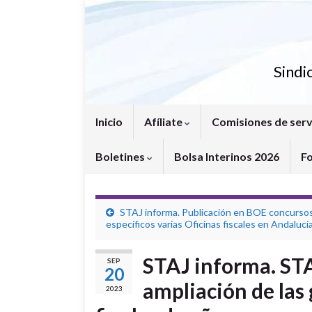
Sindi
Inicio
Afíliate
Comisiones de serv
Boletines
Bolsa Interinos 2026
F
STAJ informa. Publicación en BOE concurso
específicos varias Oficinas fiscales en Andalucí
STAJ informa. STAJ
SEP
20
ampliación de las
2023