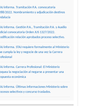
TAJ informa. Tramitación P.A. convocatoria
288/2022. Nombramiento y adjudicación destinos
ndalucía
TAJ informa. Gestión P.A., Tramitación P.A. y Auxilio
udicial convocatoria Orden JUS 1327/2022.
odificación relación aprobados proceso selectivo.
TAJ informa. STAJ requiere formalmente al Ministerio
ue cumpla la ley y negocie de una vez la Carrera
rofesional
TAJ informa. Carrera Profesional: El Ministerio
loquea la negociación al negarse a presentar una
ropuesta económica
TAJ informa. Últimas informaciones Ministerio sobre
rocesos selectivos y concurso traslados.