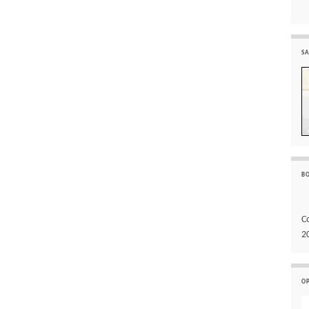
SA
B
C
2
O