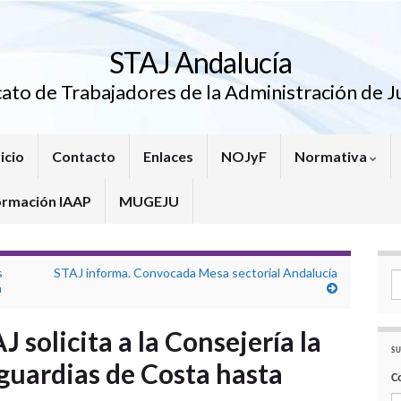
STAJ Andalucía
cato de Trabajadores de la Administración de Ju
icio
Contacto
Enlaces
NOJyF
Normativa
ormación IAAP
MUGEJU
s
STAJ informa. Convocada Mesa sectorial Andalucía
Se
a
 solicita a la Consejería la
SU
 guardias de Costa hasta
C