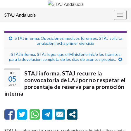
STAJ Andalucía
Alter
la
nave
STAJ informa. Oposiciones médicos forenses. STAJ solicita
anulación fecha primer ejercicio
STAJ informa. STAJ logra que el Ministerio inicie los trámites
para la devolución completa de los días de asuntos propios.
STAJ informa. STAJ recurre la
JUL
05
convocatoria de LAJ por no respetar el
2017
porcentaje de reserva para promoción
interna
STAJ
ha interpuesto recurso contencioso-administrativo contra