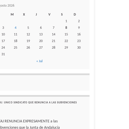
gosto 2026
M
X
J
V
S
D
1
2
3
4
5
6
7
8
9
10
11
12
13
14
15
16
17
18
19
20
21
22
23
24
25
26
27
28
29
30
31
« Jul
AJ: UNICO SINDICATO QUE RENUNCIA A LAS SUBVENCIONES
TAJ RENUNCIA EXPRESAMENTE a las
ubvenciones que la Junta de Andalucía