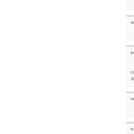
SA
B
C
2
O
P