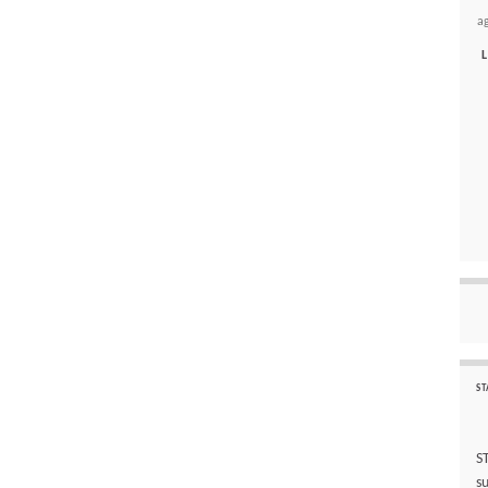
a
L
ST
S
s