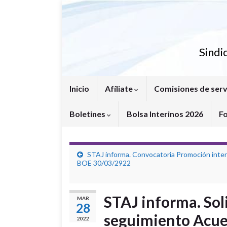
Sindi
Inicio
Afíliate
Comisiones de serv
Boletines
Bolsa Interinos 2026
F
STAJ informa. Convocatoria Promoción inte
BOE 30/03/2922
STAJ informa. Sol
MAR
28
seguimiento Acu
2022