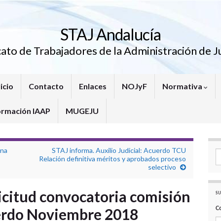
STAJ Andalucía
cato de Trabajadores de la Administración de Ju
icio
Contacto
Enlaces
NOJyF
Normativa
ormación IAAP
MUGEJU
rna
STAJ informa. Auxilio Judicial: Acuerdo TCU
Se
Relación definitiva méritos y aprobados proceso
selectivo
icitud convocatoria comisión
SU
C
erdo Noviembre 2018