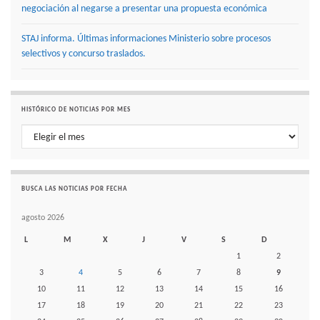
negociación al negarse a presentar una propuesta económica
STAJ informa. Últimas informaciones Ministerio sobre procesos
selectivos y concurso traslados.
HISTÓRICO DE NOTICIAS POR MES
Histórico de noticias por mes
BUSCA LAS NOTICIAS POR FECHA
agosto 2026
L
M
X
J
V
S
D
1
2
3
4
5
6
7
8
9
10
11
12
13
14
15
16
17
18
19
20
21
22
23