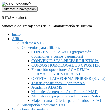
Alternar la navegación
STAJ Andalucía
Sindicato de Trabajadores de la Administración de Justicia
Inicio
Afíliate
Afíliate a STAJ
Convenios para afiliados
CONVENIO STAJ-ADJ (preparación
oposiciones y cursos baremables)
CONVENIO STAJ-PREPAROJUSTICIA
CURSOS HOMOLOGADOS OPOSITER
Formación oposiciones ACADEMIA
FORMACIÓN JUSTICIA, S.L.
OFERTA PLATAFORMA PRIBBER (Sevilla)
Test de oposiciones. Oponlineweb
Academia ADAMS
Manuales de preparación – Editorial MAD
Manuales de preparación – Ediciones Rodio
Viajes Triana – Ofertas para afiliados a STAJ
Suscripción a noticias STAJ
Comisiones de servicio