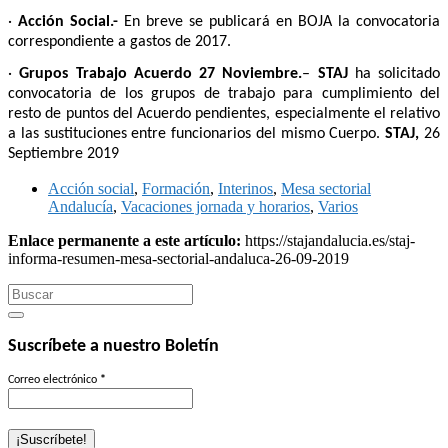
·
Acción Social.-
En breve se publicará en BOJA la convocatoria
correspondiente a gastos de 2017.
·
Grupos Trabajo Acuerdo 27 Noviembre.
–
STAJ
ha solicitado
convocatoria de los grupos de trabajo para cumplimiento del
resto de puntos del Acuerdo pendientes, especialmente el relativo
a las sustituciones entre funcionarios del mismo Cuerpo.
STAJ,
26
Septiembre 2019
Acción social
,
Formación
,
Interinos
,
Mesa sectorial
Andalucía
,
Vacaciones jornada y horarios
,
Varios
Enlace permanente a este artículo:
https://stajandalucia.es/staj-
informa-resumen-mesa-sectorial-andaluca-26-09-2019
Search
for:
Suscríbete a nuestro Boletín
Correo electrónico
*