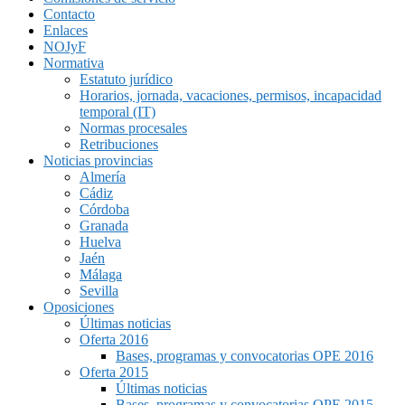
Contacto
Enlaces
NOJyF
Normativa
Estatuto jurídico
Horarios, jornada, vacaciones, permisos, incapacidad
temporal (IT)
Normas procesales
Retribuciones
Noticias provincias
Almería
Cádiz
Córdoba
Granada
Huelva
Jaén
Málaga
Sevilla
Oposiciones
Últimas noticias
Oferta 2016
Bases, programas y convocatorias OPE 2016
Oferta 2015
Últimas noticias
Bases, programas y convocatorias OPE 2015