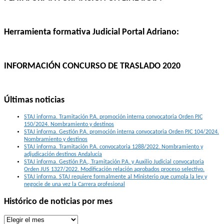
Herramienta formativa Judicial Portal Adriano:
INFORMACIÓN CONCURSO DE TRASLADO 2020
Últimas noticias
STAJ informa. Tramitación P.A. promoción interna convocatoria Orden PJC
150/2024. Nombramiento y destinos
STAJ informa. Gestión P.A. promoción interna convocatoria Orden PJC 104/2024.
Nombramiento y destinos
STAJ informa. Tramitación P.A. convocatoria 1288/2022. Nombramiento y
adjudicación destinos Andalucía
STAJ informa. Gestión P.A., Tramitación P.A. y Auxilio Judicial convocatoria
Orden JUS 1327/2022. Modificación relación aprobados proceso selectivo.
STAJ informa. STAJ requiere formalmente al Ministerio que cumpla la ley y
negocie de una vez la Carrera profesional
Histórico de noticias por mes
Histórico