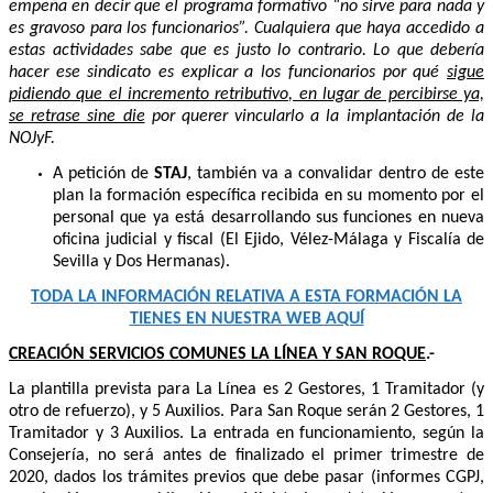
empeña en decir que el programa formativo “no sirve para nada y
es gravoso para los funcionarios”. Cualquiera que haya accedido a
estas actividades sabe que es justo lo contrario. Lo que debería
hacer ese sindicato es explicar a los funcionarios por qué
sigue
pidiendo que el incremento retributivo, en lugar de percibirse ya,
se retrase sine die
por querer vincularlo a la implantación de la
NOJyF.
A petición de
STAJ
, también va a convalidar dentro de este
plan la formación específica recibida en su momento por el
personal que ya está desarrollando sus funciones en nueva
oficina judicial y fiscal (El Ejido, Vélez-Málaga y Fiscalía de
Sevilla y Dos Hermanas).
TODA LA INFORMACIÓN RELATIVA A ESTA FORMACIÓN LA
TIENES EN NUESTRA WEB AQUÍ
CREACIÓN SERVICIOS COMUNES LA LÍNEA Y SAN ROQUE
.-
La plantilla prevista para La Línea es 2 Gestores, 1 Tramitador (y
otro de refuerzo), y 5 Auxilios. Para San Roque serán 2 Gestores, 1
Tramitador y 3 Auxilios. La entrada en funcionamiento, según la
Consejería, no será antes de finalizado el primer trimestre de
2020, dados los trámites previos que debe pasar (informes CGPJ,