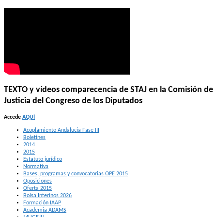
TEXTO y vídeos comparecencia de STAJ en la Comisión de
Justicia del Congreso de los Diputados
Accede
AQUÍ
Acoplamiento Andalucía Fase III
Boletines
2014
2015
Estatuto jurídico
Normativa
Bases, programas y convocatorias OPE 2015
Oposiciones
Oferta 2015
Bolsa Interinos 2026
Formación IAAP
Academia ADAMS