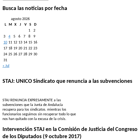
de
noticias
Busca las noticias por fecha
por
mes
agosto 2026
L
M
X
J
V
S
D
1
2
3
4
5
6
7
8
9
10
11
12
13
14
15
16
17
18
19
20
21
22
23
24
25
26
27
28
29
30
31
« Jul
STAJ: UNICO Sindicato que renuncia a las subvenciones
STAJ RENUNCIA EXPRESAMENTE a las
subvenciones que la Junta de Andalucía
recupera para los sindicatos. mientras los
funcionarios seguimos sin recuperar todo lo que
nos han quitado con la excusa de la crisis.
Intervención STAJ en la Comisión de Justicia del Congreso
de los Diputados (9 octubre 2017)