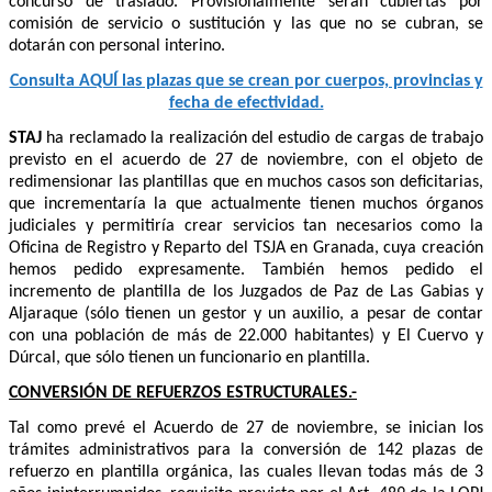
concurso de traslado. Provisionalmente serán cubiertas por
comisión de servicio o sustitución y las que no se cubran, se
dotarán con personal interino.
Consulta AQUÍ las plazas que se crean por cuerpos, provincias y
fecha de efectividad.
STAJ
ha reclamado la realización del estudio de cargas de trabajo
previsto en el acuerdo de 27 de noviembre, con el objeto de
redimensionar las plantillas que en muchos casos son deficitarias,
que incrementaría la que actualmente tienen muchos órganos
judiciales y permitiría crear servicios tan necesarios como la
Oficina de Registro y Reparto del TSJA en Granada, cuya creación
hemos pedido expresamente. También hemos pedido el
incremento de plantilla de los Juzgados de Paz de Las Gabias y
Aljaraque (sólo tienen un gestor y un auxilio, a pesar de contar
con una población de más de 22.000 habitantes) y El Cuervo y
Dúrcal, que sólo tienen un funcionario en plantilla.
CONVERSIÓN DE REFUERZOS ESTRUCTURALES.-
Tal como prevé el Acuerdo de 27 de noviembre, se inician los
trámites administrativos para la conversión de 142 plazas de
refuerzo en plantilla orgánica, las cuales llevan todas más de 3