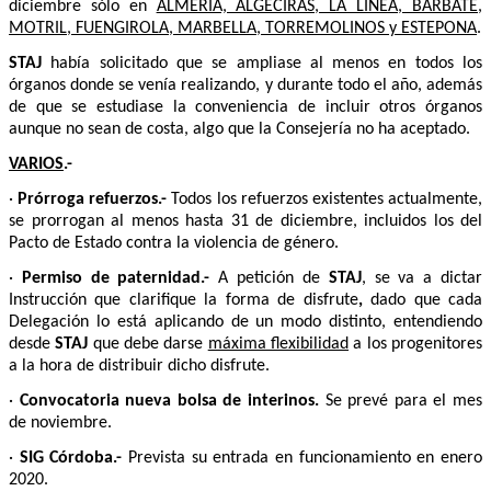
diciembre sólo en
ALMERÍA, ALGECIRAS, LA LÍNEA, BARBATE,
MOTRIL, FUENGIROLA, MARBELLA, TORREMOLINOS y ESTEPONA
.
STAJ
había solicitado que se ampliase al menos en todos los
órganos donde se venía realizando, y durante todo el año, además
de que se estudiase la conveniencia de incluir otros órganos
aunque no sean de costa, algo que la Consejería no ha aceptado.
VARIOS
.-
·
Prórroga refuerzos.-
Todos los refuerzos existentes actualmente,
se prorrogan al menos hasta 31 de diciembre, incluidos los del
Pacto de Estado contra la violencia de género.
·
Permiso de paternidad.-
A petición de
STAJ
, se va a dictar
Instrucción que clarifique la forma de disfrute
,
dado que cada
Delegación lo está aplicando de un modo distinto, entendiendo
desde
STAJ
que debe darse
máxima flexibilidad
a los progenitores
a la hora de distribuir dicho disfrute.
·
Convocatoria nueva bolsa de interinos.
Se prevé para el mes
de noviembre.
·
SIG Córdoba.-
Prevista su entrada en funcionamiento en enero
2020.