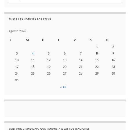
BUSCA LAS NOTICIAS POR FECHA
agosto 2026
L
M
X
J
V
S
D
1
2
3
4
5
6
7
8
9
10
11
12
13
14
15
16
17
18
19
20
21
22
23
24
25
26
27
28
29
30
31
« Jul
STAJ: UNICO SINDICATO QUE RENUNCIA A LAS SUBVENCIONES