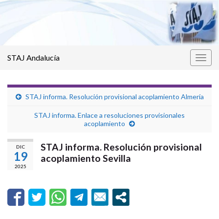
STAJ Andalucía
Alter
la
nave
STAJ informa. Resolución provisional acoplamiento Almería
STAJ informa. Enlace a resoluciones provisionales
acoplamiento
STAJ informa. Resolución provisional
DIC
19
acoplamiento Sevilla
2025