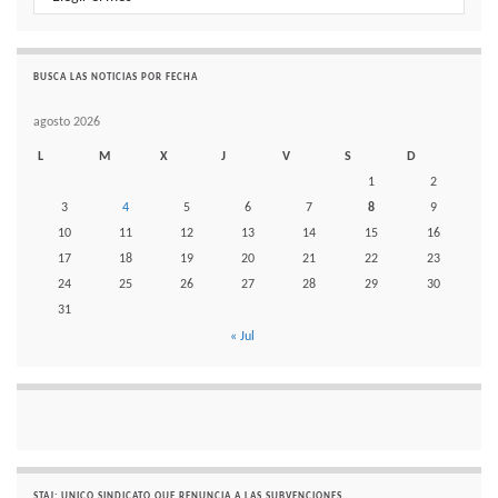
BUSCA LAS NOTICIAS POR FECHA
agosto 2026
L
M
X
J
V
S
D
1
2
3
4
5
6
7
8
9
10
11
12
13
14
15
16
17
18
19
20
21
22
23
24
25
26
27
28
29
30
31
« Jul
STAJ: UNICO SINDICATO QUE RENUNCIA A LAS SUBVENCIONES