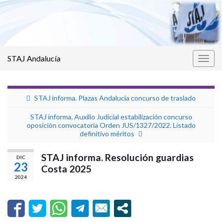
STAJ Andalucía
Alter
la
nave
STAJ informa. Plazas Andalucía concurso de traslado
STAJ informa. Auxilio Judicial estabilización concurso
oposición convocatoria Orden JUS/1327/2022. Listado
definitivo méritos
STAJ informa. Resolución guardias
DIC
23
Costa 2025
2024