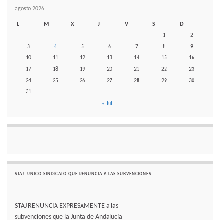
agosto 2026
L
M
X
J
V
S
D
1
2
3
4
5
6
7
8
9
10
11
12
13
14
15
16
17
18
19
20
21
22
23
24
25
26
27
28
29
30
31
« Jul
STAJ: UNICO SINDICATO QUE RENUNCIA A LAS SUBVENCIONES
STAJ RENUNCIA EXPRESAMENTE a las
subvenciones que la Junta de Andalucía