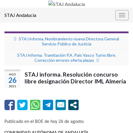
STAJ Andalucía
Alter
la
nave
STAJ informa. Nombramiento nueva Directora General
Servicio Público de Justicia
STAJ informa. Tramitación P.A. País Vasco Turno libre.
Corrección errores oferta plazas
STAJ informa. Resolución concurso
AGO
26
libre designación Director IML Almería
2021
Publicado en el BOE de hoy 26 de agosto:
COMUNIDAD AUTÓNOMA DE ANDALUCÍA