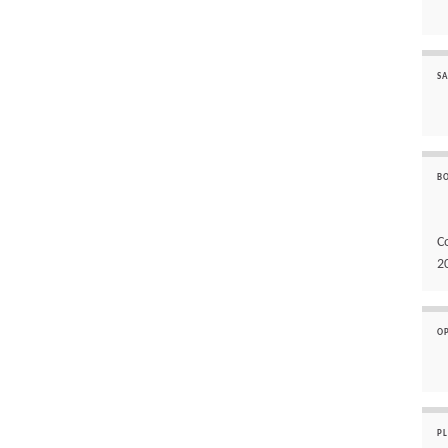
SA
B
C
2
O
P