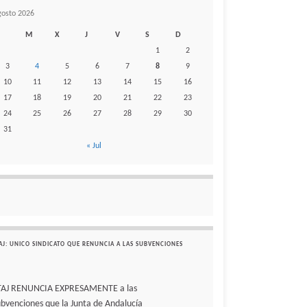
gosto 2026
M
X
J
V
S
D
1
2
3
4
5
6
7
8
9
10
11
12
13
14
15
16
17
18
19
20
21
22
23
24
25
26
27
28
29
30
31
« Jul
AJ: UNICO SINDICATO QUE RENUNCIA A LAS SUBVENCIONES
TAJ RENUNCIA EXPRESAMENTE a las
ubvenciones que la Junta de Andalucía