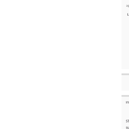
a
L
ST
S
s