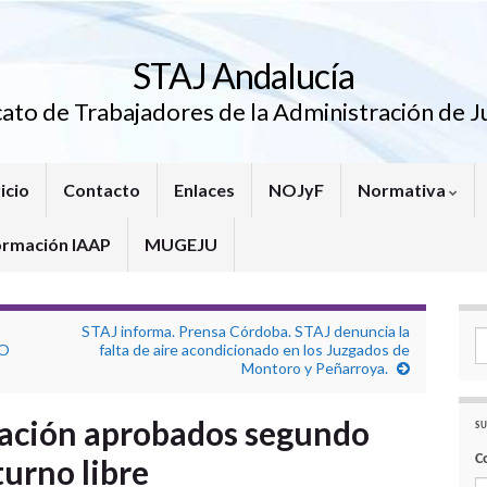
STAJ Andalucía
cato de Trabajadores de la Administración de Ju
icio
Contacto
Enlaces
NOJyF
Normativa
ormación IAAP
MUGEJU
STAJ informa. Prensa Córdoba. STAJ denuncia la
Se
TO
falta de aire acondicionado en los Juzgados de
Montoro y Peñarroya.
lación aprobados segundo
SU
C
turno libre