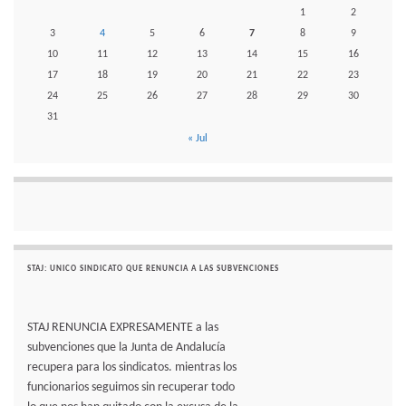
1
2
3
4
5
6
7
8
9
10
11
12
13
14
15
16
17
18
19
20
21
22
23
24
25
26
27
28
29
30
31
« Jul
STAJ: UNICO SINDICATO QUE RENUNCIA A LAS SUBVENCIONES
STAJ RENUNCIA EXPRESAMENTE a las
subvenciones que la Junta de Andalucía
recupera para los sindicatos. mientras los
funcionarios seguimos sin recuperar todo