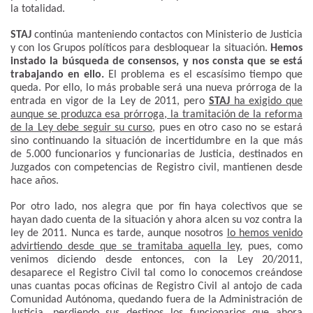
la totalidad.
STAJ
continúa manteniendo contactos con Ministerio de Justicia
y con los Grupos políticos para desbloquear la situación.
Hemos
instado la búsqueda de consensos, y nos consta que se está
trabajando en ello.
El problema es el escasísimo tiempo que
queda. Por ello, lo más probable será una nueva prórroga de la
entrada en vigor de la Ley de 2011, pero
STAJ
ha exigido que
aunque se produzca esa prórroga, la tramitación de la reforma
de la Ley debe seguir su curso
, pues en otro caso no se estará
sino continuando la situación de incertidumbre en la que más
de 5.000 funcionarios y funcionarias de Justicia, destinados en
Juzgados con competencias de Registro civil, mantienen desde
hace años.
Por otro lado, nos alegra que por fin haya colectivos que se
hayan dado cuenta de la situación y ahora alcen su voz contra la
ley de 2011. Nunca es tarde, aunque nosotros
lo hemos venido
advirtiendo desde que se tramitaba aquella ley
, pues, como
venimos diciendo desde entonces, con la Ley 20/2011,
desaparece el Registro Civil tal como lo conocemos creándose
unas cuantas pocas oficinas de Registro Civil al antojo de cada
Comunidad Autónoma, quedando fuera de la Administración de