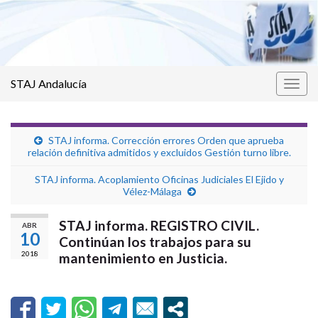
STAJ Andalucía
Alter
la
nave
STAJ informa. Corrección errores Orden que aprueba
relación definitiva admitidos y excluidos Gestión turno libre.
STAJ informa. Acoplamiento Oficinas Judiciales El Ejido y
Vélez-Málaga
STAJ informa. REGISTRO CIVIL.
ABR
10
Continúan los trabajos para su
2018
mantenimiento en Justicia.