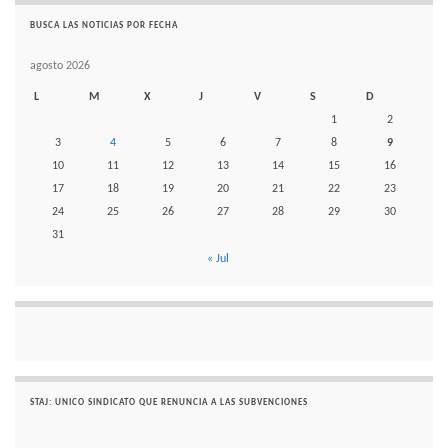
BUSCA LAS NOTICIAS POR FECHA
agosto 2026
L
M
X
J
V
S
D
1
2
3
4
5
6
7
8
9
10
11
12
13
14
15
16
17
18
19
20
21
22
23
24
25
26
27
28
29
30
31
« Jul
STAJ: UNICO SINDICATO QUE RENUNCIA A LAS SUBVENCIONES