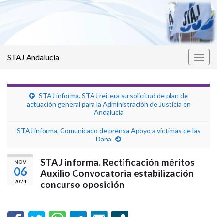
STAJ Andalucía
Alter
la
nave
STAJ informa. STAJ reitera su solicitud de plan de
actuación general para la Administración de Justicia en
Andalucia
STAJ informa. Comunicado de prensa Apoyo a víctimas de las
Dana
STAJ informa. Rectificación méritos
NOV
06
Auxilio Convocatoria estabilización
2024
concurso oposición