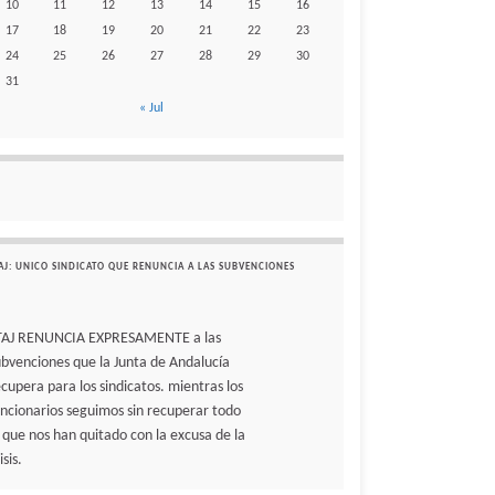
10
11
12
13
14
15
16
17
18
19
20
21
22
23
24
25
26
27
28
29
30
31
« Jul
AJ: UNICO SINDICATO QUE RENUNCIA A LAS SUBVENCIONES
TAJ RENUNCIA EXPRESAMENTE a las
ubvenciones que la Junta de Andalucía
ecupera para los sindicatos. mientras los
uncionarios seguimos sin recuperar todo
o que nos han quitado con la excusa de la
isis.