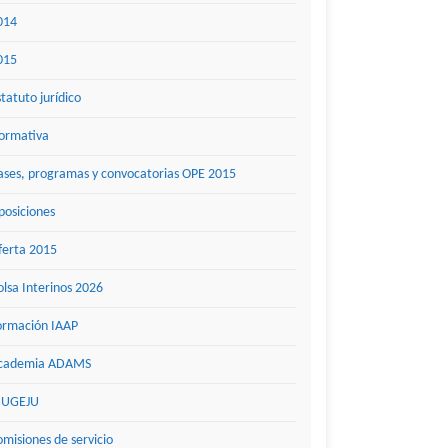
014
015
statuto jurídico
ormativa
ases, programas y convocatorias OPE 2015
posiciones
ferta 2015
olsa Interinos 2026
ormación IAAP
cademia ADAMS
UGEJU
omisiones de servicio