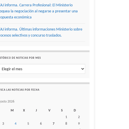
TAJ informa. Carrera Profesional: El Ministerio
loquea la negociación al negarse a presentar una
ropuesta económica
TAJ informa. Últimas informaciones Ministerio sobre
rocesos selectivos y concurso traslados.
STÓRICO DE NOTICIAS POR MES
stórico de noticias por mes
SCA LAS NOTICIAS POR FECHA
gosto 2026
M
X
J
V
S
D
1
2
3
4
5
6
7
8
9