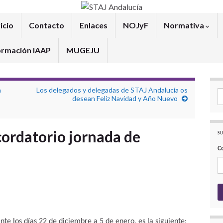
icio
Contacto
Enlaces
NOJyF
Normativa
ormación IAAP
MUGEJU
n
Los delegados y delegadas de STAJ Andalucía os
Se
desean Feliz Navidad y Año Nuevo
ordatorio jornada de
SU
C
e los días 22 de diciembre a 5 de enero, es la siguiente: