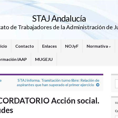
STAJ Andalucía
cato de Trabajadores de la Administración de Ju
icio
Contacto
Enlaces
NOJyF
Normativa
ormación IAAP
MUGEJU
e
STAJ informa. Tramitación turno libre: Relación de
Se
aspirantes que han superado el primer ejercicio
CORDATORIO Acción social.
SU
udes
C