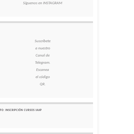
Síguenos en INSTAGRAM
Suscríbete
a nuestro
Canal de
Telegram.
Escanea
el código
QR.
FO: INSCRIPCIÓN CURSOS IAAP