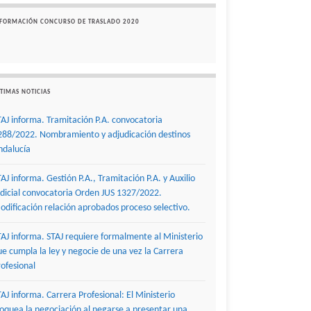
NFORMACIÓN CONCURSO DE TRASLADO 2020
TIMAS NOTICIAS
TAJ informa. Tramitación P.A. convocatoria
288/2022. Nombramiento y adjudicación destinos
ndalucía
TAJ informa. Gestión P.A., Tramitación P.A. y Auxilio
udicial convocatoria Orden JUS 1327/2022.
odificación relación aprobados proceso selectivo.
TAJ informa. STAJ requiere formalmente al Ministerio
ue cumpla la ley y negocie de una vez la Carrera
rofesional
TAJ informa. Carrera Profesional: El Ministerio
loquea la negociación al negarse a presentar una