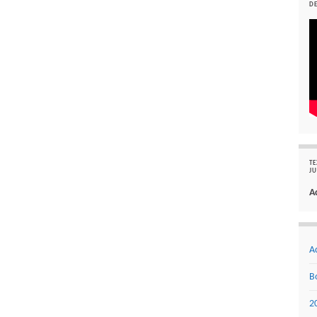
DE
TE
JU
A
A
B
2