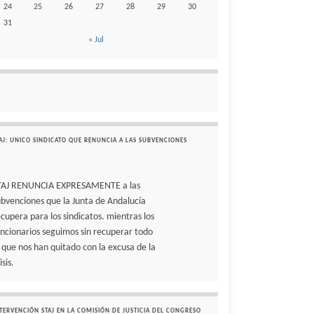
24
25
26
27
28
29
30
31
« Jul
AJ: UNICO SINDICATO QUE RENUNCIA A LAS SUBVENCIONES
TAJ RENUNCIA EXPRESAMENTE a las
ubvenciones que la Junta de Andalucía
ecupera para los sindicatos. mientras los
uncionarios seguimos sin recuperar todo
o que nos han quitado con la excusa de la
isis.
TERVENCIÓN STAJ EN LA COMISIÓN DE JUSTICIA DEL CONGRESO