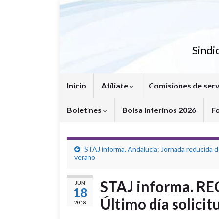
Sindi
Inicio
Afíliate
Comisiones de serv
Boletines
Bolsa Interinos 2026
F
STAJ informa. Andalucía: Jornada reducida d
verano
STAJ informa. RE
JUN
18
Último día solicit
2018