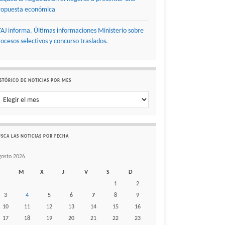
ropuesta económica
TAJ informa. Últimas informaciones Ministerio sobre
rocesos selectivos y concurso traslados.
STÓRICO DE NOTICIAS POR MES
stórico de noticias por mes
SCA LAS NOTICIAS POR FECHA
gosto 2026
M
X
J
V
S
D
1
2
3
4
5
6
7
8
9
10
11
12
13
14
15
16
17
18
19
20
21
22
23