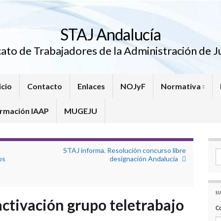
STAJ Andalucía
cato de Trabajadores de la Administración de Ju
icio
Contacto
Enlaces
NOJyF
Normativa
rmación IAAP
MUGEJU
STAJ informa. Resolución concurso libre
Se
os
designación Andalucía
SU
ctivación grupo teletrabajo
C