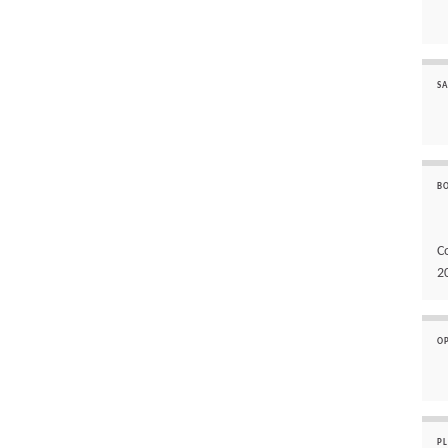
SA
B
C
2
O
P