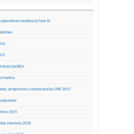
coplamiento Andalucía Fase III
oletines
014
015
statuto jurídico
ormativa
ases, programas y convocatorias OPE 2015
posiciones
ferta 2015
olsa Interinos 2026