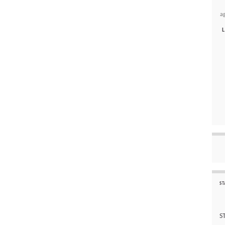
a
L
ST
S