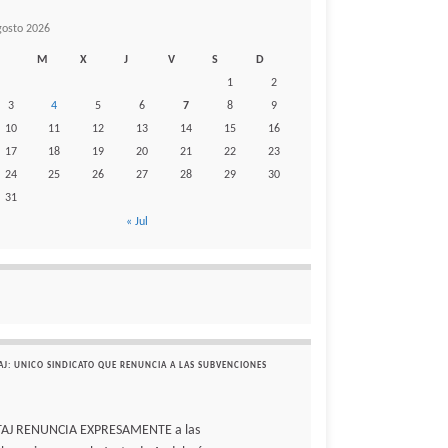
gosto 2026
M
X
J
V
S
D
1
2
3
4
5
6
7
8
9
10
11
12
13
14
15
16
17
18
19
20
21
22
23
24
25
26
27
28
29
30
31
« Jul
AJ: UNICO SINDICATO QUE RENUNCIA A LAS SUBVENCIONES
TAJ RENUNCIA EXPRESAMENTE a las