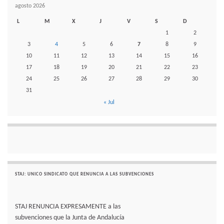
agosto 2026
L
M
X
J
V
S
D
1
2
3
4
5
6
7
8
9
10
11
12
13
14
15
16
17
18
19
20
21
22
23
24
25
26
27
28
29
30
31
« Jul
STAJ: UNICO SINDICATO QUE RENUNCIA A LAS SUBVENCIONES
STAJ RENUNCIA EXPRESAMENTE a las
subvenciones que la Junta de Andalucía