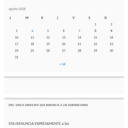
agosto 2026
L
M
X
J
V
S
D
1
2
3
4
5
6
7
8
9
10
11
12
13
14
15
16
17
18
19
20
21
22
23
24
25
26
27
28
29
30
31
« Jul
STAJ: UNICO SINDICATO QUE RENUNCIA A LAS SUBVENCIONES
STAJ RENUNCIA EXPRESAMENTE a las