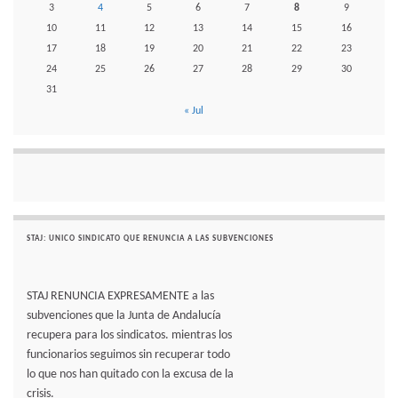
3
4
5
6
7
8
9
10
11
12
13
14
15
16
17
18
19
20
21
22
23
24
25
26
27
28
29
30
31
« Jul
STAJ: UNICO SINDICATO QUE RENUNCIA A LAS SUBVENCIONES
STAJ RENUNCIA EXPRESAMENTE a las
subvenciones que la Junta de Andalucía
recupera para los sindicatos. mientras los
funcionarios seguimos sin recuperar todo
lo que nos han quitado con la excusa de la
crisis.