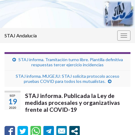
STAJ Andalucía
Alter
la
nave
STAJ informa. Tramitación turno libre. Plantilla definitiva
respuestas tercer ejercicio incidencias
STAJ informa. MUGEJU: STAJ solicita protocolo acceso
pruebas COVID para todos los mutualistas.
STAJ informa. Publicada la Ley de
SEP
19
medidas procesales y organizativas
2020
frente al COVID-19