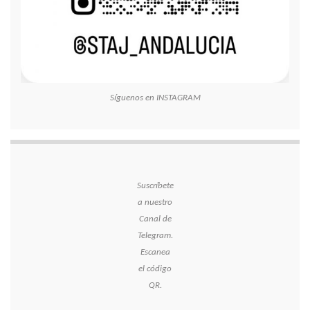
Síguenos en INSTAGRAM
Suscríbete
a nuestro
Canal de
Telegram.
Escanea
el código
QR.