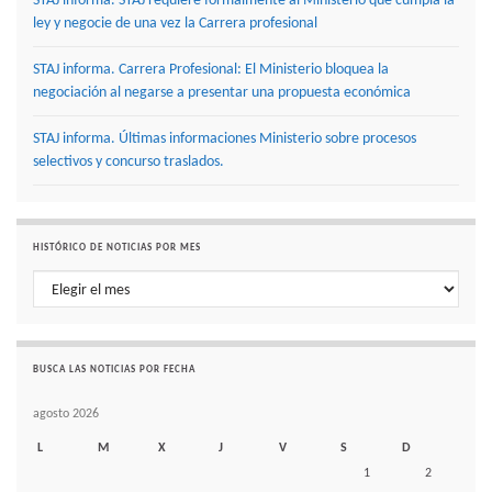
STAJ informa. STAJ requiere formalmente al Ministerio que cumpla la
ley y negocie de una vez la Carrera profesional
STAJ informa. Carrera Profesional: El Ministerio bloquea la
negociación al negarse a presentar una propuesta económica
STAJ informa. Últimas informaciones Ministerio sobre procesos
selectivos y concurso traslados.
HISTÓRICO DE NOTICIAS POR MES
Histórico de noticias por mes
BUSCA LAS NOTICIAS POR FECHA
agosto 2026
L
M
X
J
V
S
D
1
2