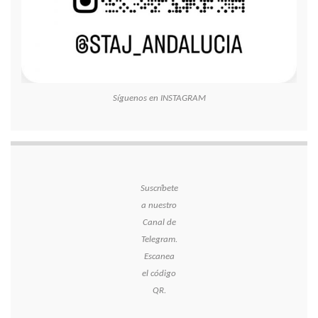
Síguenos en INSTAGRAM
Suscríbete
a nuestro
Canal de
Telegram.
Escanea
el código
QR.