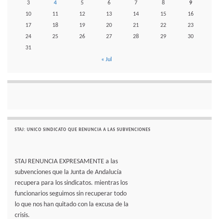
3
4
5
6
7
8
9
10
11
12
13
14
15
16
17
18
19
20
21
22
23
24
25
26
27
28
29
30
31
« Jul
STAJ: UNICO SINDICATO QUE RENUNCIA A LAS SUBVENCIONES
STAJ RENUNCIA EXPRESAMENTE a las
subvenciones que la Junta de Andalucía
recupera para los sindicatos. mientras los
funcionarios seguimos sin recuperar todo
lo que nos han quitado con la excusa de la
crisis.