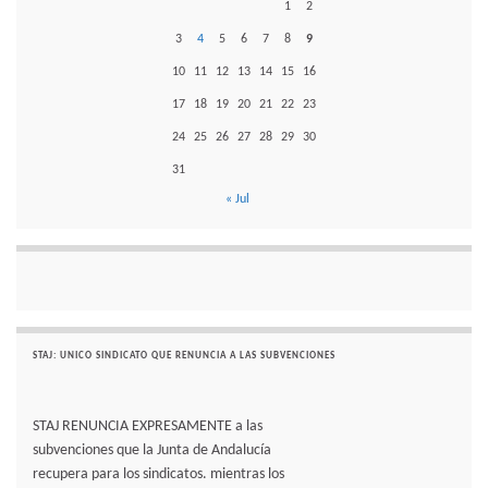
1
2
3
4
5
6
7
8
9
10
11
12
13
14
15
16
17
18
19
20
21
22
23
24
25
26
27
28
29
30
31
« Jul
STAJ: UNICO SINDICATO QUE RENUNCIA A LAS SUBVENCIONES
STAJ RENUNCIA EXPRESAMENTE a las
subvenciones que la Junta de Andalucía
recupera para los sindicatos. mientras los