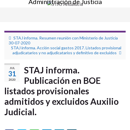
Administración de Justicia
Alter
la
nave
STAJ informa. Resumen reunión con Ministerio de Justicia
30-07-2020
STAJ informa. Acción social gastos 2017. Listados provisional
adjudicatarios y no adjudicatarios y definitivo de excluidos
STAJ informa.
JUL
31
Publicación en BOE
2020
listados provisionales
admitidos y excluidos Auxilio
Judicial.