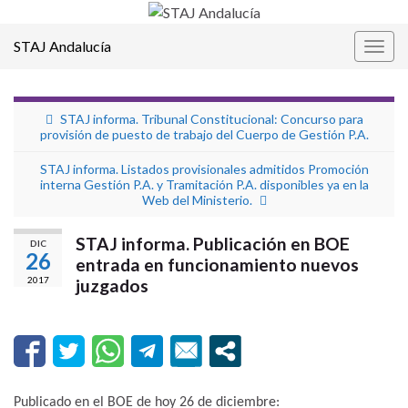
STAJ Andalucía
Alter
la
nave
STAJ informa. Tribunal Constitucional: Concurso para
provisión de puesto de trabajo del Cuerpo de Gestión P.A.
STAJ informa. Listados provisionales admitidos Promoción
interna Gestión P.A. y Tramitación P.A. disponibles ya en la
Web del Ministerio.
STAJ informa. Publicación en BOE
DIC
26
entrada en funcionamiento nuevos
2017
juzgados
Publicado en el BOE de hoy 26 de diciembre: