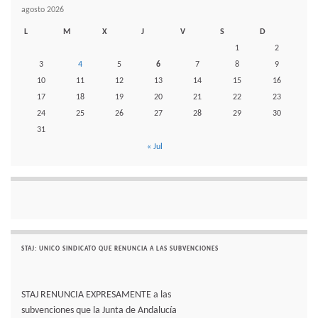
agosto 2026
L
M
X
J
V
S
D
1
2
3
4
5
6
7
8
9
10
11
12
13
14
15
16
17
18
19
20
21
22
23
24
25
26
27
28
29
30
31
« Jul
STAJ: UNICO SINDICATO QUE RENUNCIA A LAS SUBVENCIONES
STAJ RENUNCIA EXPRESAMENTE a las
subvenciones que la Junta de Andalucía