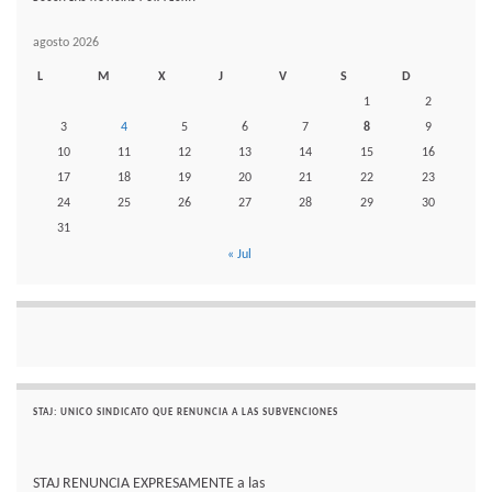
agosto 2026
L
M
X
J
V
S
D
1
2
3
4
5
6
7
8
9
10
11
12
13
14
15
16
17
18
19
20
21
22
23
24
25
26
27
28
29
30
31
« Jul
STAJ: UNICO SINDICATO QUE RENUNCIA A LAS SUBVENCIONES
STAJ RENUNCIA EXPRESAMENTE a las