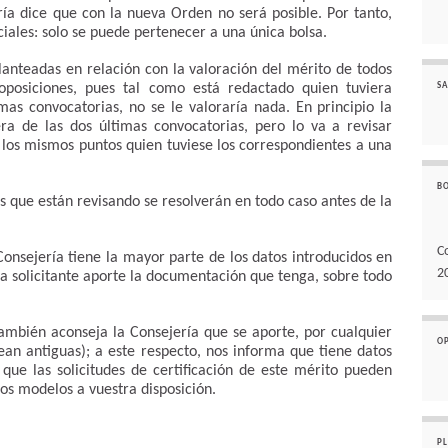
ría dice que con la nueva Orden no será posible. Por tanto,
ciales: solo se puede pertenecer a una única bolsa.
lanteadas en relación con la valoración del mérito de todos
 oposiciones, pues tal como está redactado quien tuviera
SA
mas convocatorias, no se le valoraría nada. En principio la
ra de las dos últimas convocatorias, pero lo va a revisar
los mismos puntos quien tuviese los correspondientes a una
B
es que están revisando se resolverán en todo caso antes de la
C
Consejería tiene la mayor parte de los datos introducidos en
2
da solicitante aporte la documentación que tenga, sobre todo
también aconseja la Consejería que se aporte, por cualquier
O
ean antiguas); a este respecto, nos informa que tiene datos
 que las solicitudes de certificación de este mérito pueden
os modelos a vuestra disposición.
P