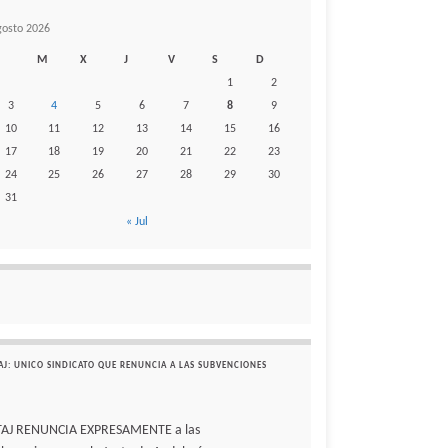
gosto 2026
M
X
J
V
S
D
1
2
3
4
5
6
7
8
9
10
11
12
13
14
15
16
17
18
19
20
21
22
23
24
25
26
27
28
29
30
31
« Jul
AJ: UNICO SINDICATO QUE RENUNCIA A LAS SUBVENCIONES
TAJ RENUNCIA EXPRESAMENTE a las