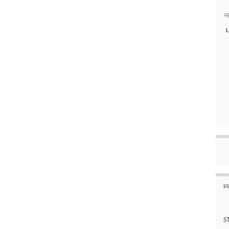
a
L
ST
S