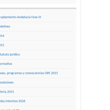
coplamiento Andalucía Fase III
oletines
014
015
statuto jurídico
ormativa
ases, programas y convocatorias OPE 2015
posiciones
ferta 2015
olsa Interinos 2026