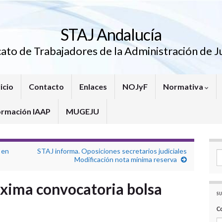
STAJ Andalucía
cato de Trabajadores de la Administración de Ju
icio
Contacto
Enlaces
NOJyF
Normativa
ormación IAAP
MUGEJU
 en
STAJ informa. Oposiciones secretarios judiciales
Se
Modificación nota mínima reserva
xima convocatoria bolsa
SU
C