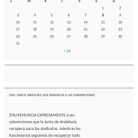
L
M
X
J
V
S
D
1
2
3
4
5
6
7
8
9
10
11
12
13
14
15
16
17
18
19
20
21
22
23
24
25
26
27
28
29
30
31
« Jul
STAJ: UNICO SINDICATO QUE RENUNCIA A LAS SUBVENCIONES
STAJ RENUNCIA EXPRESAMENTE a las
subvenciones que la Junta de Andalucía
recupera para los sindicatos. mientras los
funcionarios seguimos sin recuperar todo