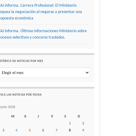
TAJ informa. Carrera Profesional: El Ministerio
loquea la negociación al negarse a presentar una
ropuesta económica
TAJ informa. Últimas informaciones Ministerio sobre
rocesos selectivos y concurso traslados.
STÓRICO DE NOTICIAS POR MES
stórico de noticias por mes
SCA LAS NOTICIAS POR FECHA
gosto 2026
M
X
J
V
S
D
1
2
3
4
5
6
7
8
9