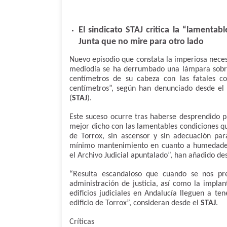
El sindicato
STAJ
critica la “lamentabl
Junta que no mire para otro lado
Nuevo episodio que constata la imperiosa neces
mediodía se ha derrumbado una lámpara sobre
centímetros de su cabeza con las fatales c
centímetros”, según han denunciado desde el S
(
STAJ
).
Este suceso ocurre tras haberse desprendido p
mejor dicho con las lamentables condiciones q
de Torrox, sin ascensor y sin adecuación par
mínimo mantenimiento en cuanto a humedades y 
el Archivo Judicial apuntalado”, han añadido desd
“Resulta escandaloso que cuando se nos pre
administración de justicia, así como la implant
edificios judiciales en Andalucía lleguen a t
edificio de Torrox”, consideran desde el
STAJ
.
Críticas