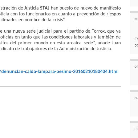
stración de Justicia
STAJ
han puesto de nuevo de manifiesto
ticia con los funcionarios en cuanto a prevención de riesgos
uilmados en nombre de la crisis”.
B
e una nueva sede judicial para el partido de Torrox, que ya
oticias en tanto que las condiciones laborales y también de
C
sitos del primer mundo en esta arcaica sede”, añade Juan
2
ndicato de trabajadores de la Administración de Justicia.
O
0/denuncian-caida-lampara-pesimo-20160210180404.html
P
H