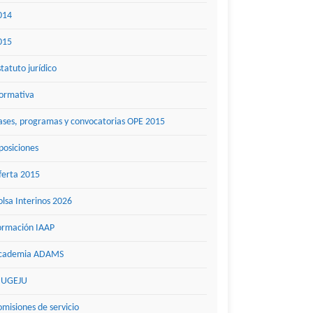
014
015
statuto jurídico
ormativa
ases, programas y convocatorias OPE 2015
posiciones
ferta 2015
olsa Interinos 2026
ormación IAAP
cademia ADAMS
UGEJU
omisiones de servicio