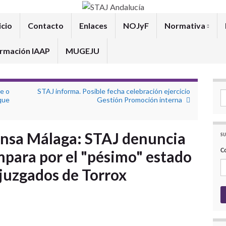
icio
Contacto
Enlaces
NOJyF
Normativa
rmación IAAP
MUGEJU
te o
STAJ informa. Posible fecha celebración ejercicio
Se
que
Gestión Promoción interna
ensa Málaga: STAJ denuncia
SU
C
ámpara por el "pésimo" estado
 juzgados de Torrox