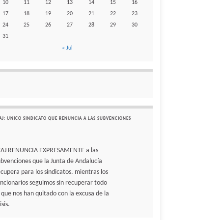
10
11
12
13
14
15
16
17
18
19
20
21
22
23
24
25
26
27
28
29
30
31
« Jul
AJ: UNICO SINDICATO QUE RENUNCIA A LAS SUBVENCIONES
TAJ RENUNCIA EXPRESAMENTE a las
ubvenciones que la Junta de Andalucía
ecupera para los sindicatos. mientras los
uncionarios seguimos sin recuperar todo
o que nos han quitado con la excusa de la
isis.