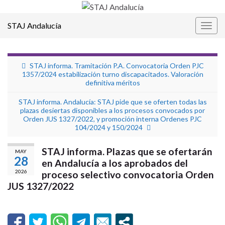
STAJ Andalucía
Alter
la
nave
STAJ informa. Tramitación P.A. Convocatoria Orden PJC
1357/2024 estabilización turno discapacitados. Valoración
definitiva méritos
STAJ informa. Andalucía: STAJ pide que se oferten todas las
plazas desiertas disponibles a los procesos convocados por
Orden JUS 1327/2022, y promoción interna Ordenes PJC
104/2024 y 150/2024
STAJ informa. Plazas que se ofertarán
MAY
28
en Andalucía a los aprobados del
2026
proceso selectivo convocatoria Orden
JUS 1327/2022