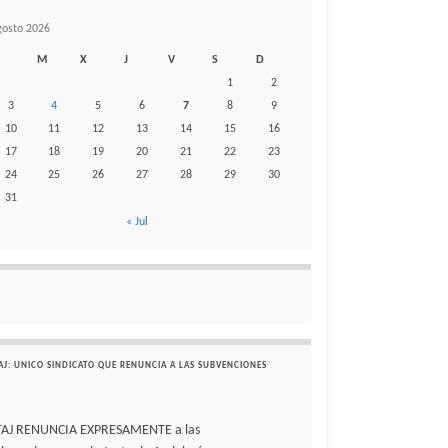
gosto 2026
M
X
J
V
S
D
1
2
3
4
5
6
7
8
9
10
11
12
13
14
15
16
17
18
19
20
21
22
23
24
25
26
27
28
29
30
31
« Jul
AJ: UNICO SINDICATO QUE RENUNCIA A LAS SUBVENCIONES
TAJ RENUNCIA EXPRESAMENTE a las