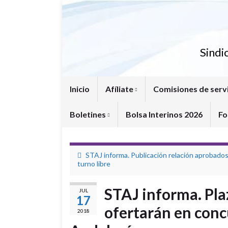
Sindi
Inicio
Afíliate
Comisiones de serv
Boletines
Bolsa Interinos 2026
Fo
STAJ informa. Publicación relación aprobado
turno libre
STAJ informa. Plaz
JUL
17
ofertarán en conc
2018