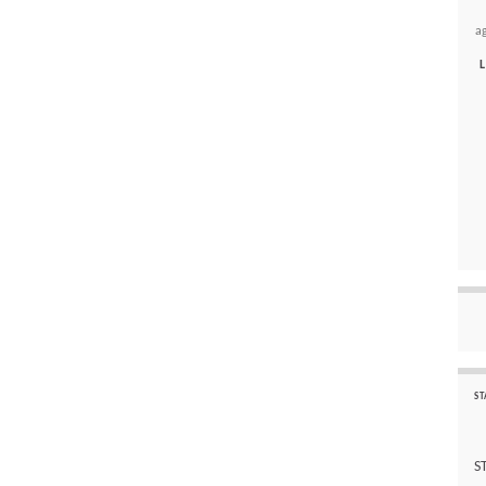
a
L
ST
S