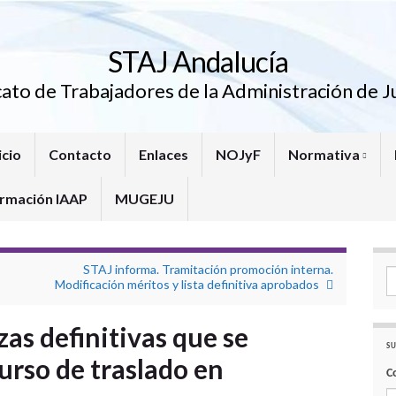
STAJ Andalucía
cato de Trabajadores de la Administración de Ju
icio
Contacto
Enlaces
NOJyF
Normativa
rmación IAAP
MUGEJU
s
STAJ informa. Tramitación promoción interna.
Se
Modificación méritos y lista definitiva aprobados
as definitivas que se
SU
urso de traslado en
C