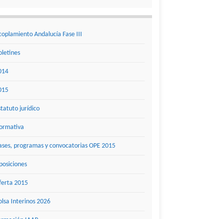
coplamiento Andalucía Fase III
oletines
014
015
statuto jurídico
ormativa
ases, programas y convocatorias OPE 2015
posiciones
ferta 2015
olsa Interinos 2026