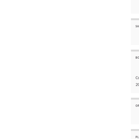
SA
B
C
2
O
P