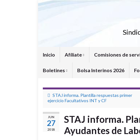
Sindi
Inicio
Afíliate
Comisiones de serv
Boletines
Bolsa Interinos 2026
Fo
STAJ informa. Plantilla respuestas primer
ejercicio Facultativos INT y CF
STAJ informa. Plan
JUN
27
Ayudantes de Labo
2018