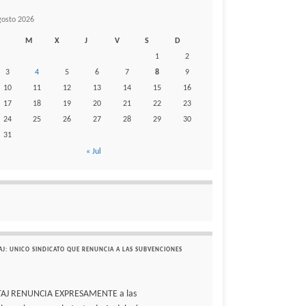
gosto 2026
M
X
J
V
S
D
1
2
3
4
5
6
7
8
9
10
11
12
13
14
15
16
17
18
19
20
21
22
23
24
25
26
27
28
29
30
31
« Jul
AJ: UNICO SINDICATO QUE RENUNCIA A LAS SUBVENCIONES
TAJ RENUNCIA EXPRESAMENTE a las