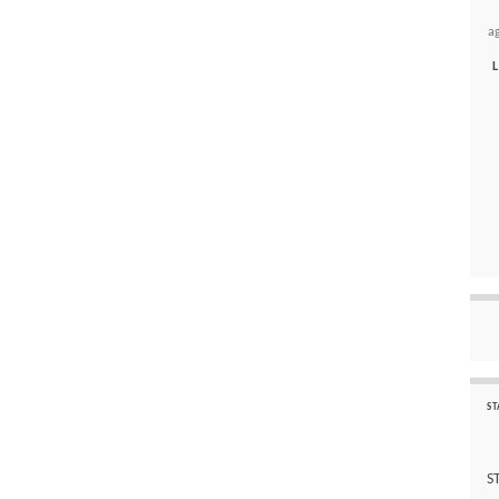
a
L
ST
S