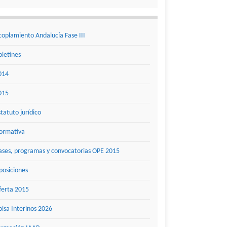
coplamiento Andalucía Fase III
oletines
014
015
statuto jurídico
ormativa
ases, programas y convocatorias OPE 2015
posiciones
ferta 2015
olsa Interinos 2026