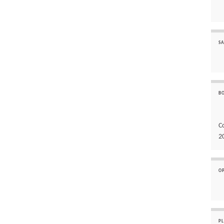
SA
B
C
2
O
P