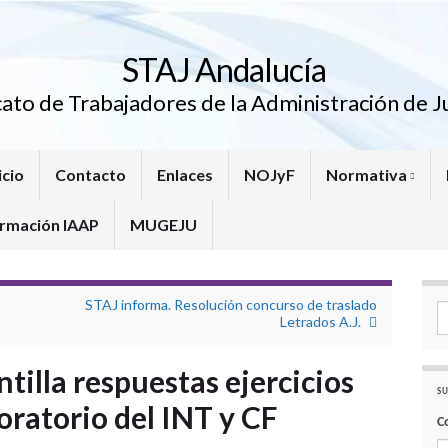
STAJ Andalucía
cato de Trabajadores de la Administración de Ju
icio
Contacto
Enlaces
NOJyF
Normativa
rmación IAAP
MUGEJU
STAJ informa. Resolución concurso de traslado
Se
Letrados A.J.
tilla respuestas ejercicios
SU
ratorio del INT y CF
C