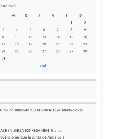
gosto 2026
M
X
J
V
S
D
1
2
3
4
5
6
7
8
9
10
11
12
13
14
15
16
17
18
19
20
21
22
23
24
25
26
27
28
29
30
31
« Jul
AJ: UNICO SINDICATO QUE RENUNCIA A LAS SUBVENCIONES
TAJ RENUNCIA EXPRESAMENTE a las
ubvenciones que la Junta de Andalucía