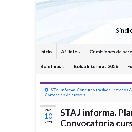
Sindi
Inicio
Afíliate
Comisiones de serv
Boletines
Bolsa Interinos 2026
F
STAJ informa. Concurso traslado Letrados A.
Corrección de errores.
STAJ informa. Pl
ENE
10
Convocatoria cur
2023