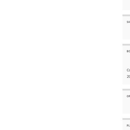
SA
B
C
2
O
P