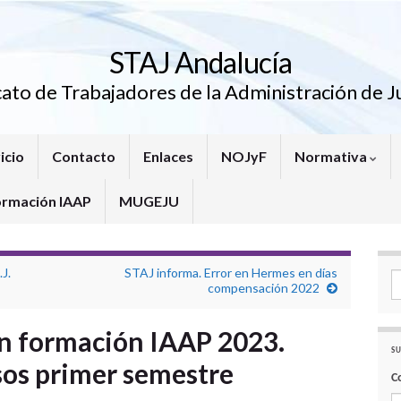
STAJ Andalucía
cato de Trabajadores de la Administración de Ju
icio
Contacto
Enlaces
NOJyF
Normativa
ormación IAAP
MUGEJU
J.
STAJ informa. Error en Hermes en días
Se
compensación 2022
an formación IAAP 2023.
SU
sos primer semestre
C