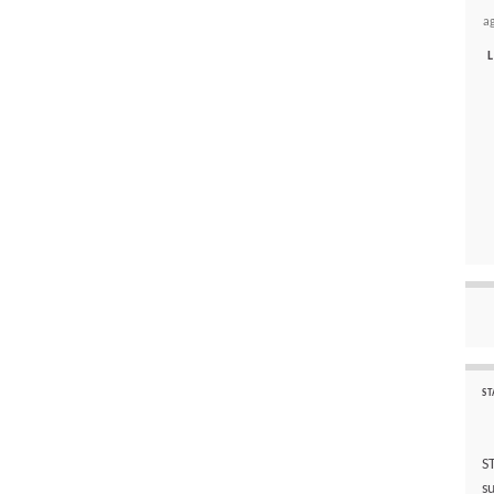
a
L
ST
S
s