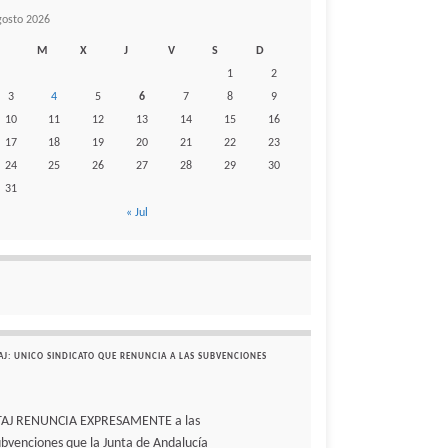
gosto 2026
M
X
J
V
S
D
1
2
3
4
5
6
7
8
9
10
11
12
13
14
15
16
17
18
19
20
21
22
23
24
25
26
27
28
29
30
31
« Jul
AJ: UNICO SINDICATO QUE RENUNCIA A LAS SUBVENCIONES
TAJ RENUNCIA EXPRESAMENTE a las
ubvenciones que la Junta de Andalucía