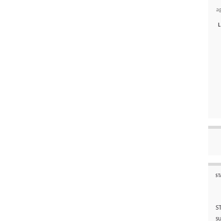
a
L
ST
S
s