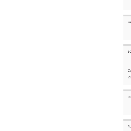
SA
B
C
2
O
P