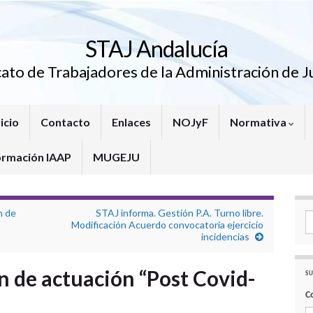
STAJ Andalucía
cato de Trabajadores de la Administración de Ju
icio
Contacto
Enlaces
NOJyF
Normativa
ormación IAAP
MUGEJU
n de
STAJ informa. Gestión P.A. Turno libre.
Se
Modificación Acuerdo convocatoria ejercicio
incidencias
n de actuación “Post Covid-
SU
C