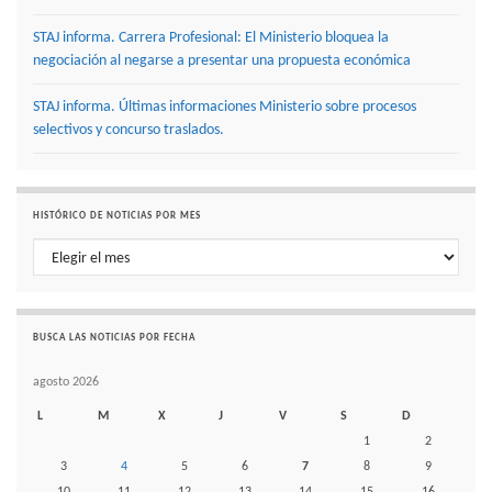
STAJ informa. Carrera Profesional: El Ministerio bloquea la
negociación al negarse a presentar una propuesta económica
STAJ informa. Últimas informaciones Ministerio sobre procesos
selectivos y concurso traslados.
HISTÓRICO DE NOTICIAS POR MES
Histórico de noticias por mes
BUSCA LAS NOTICIAS POR FECHA
agosto 2026
L
M
X
J
V
S
D
1
2
3
4
5
6
7
8
9
10
11
12
13
14
15
16