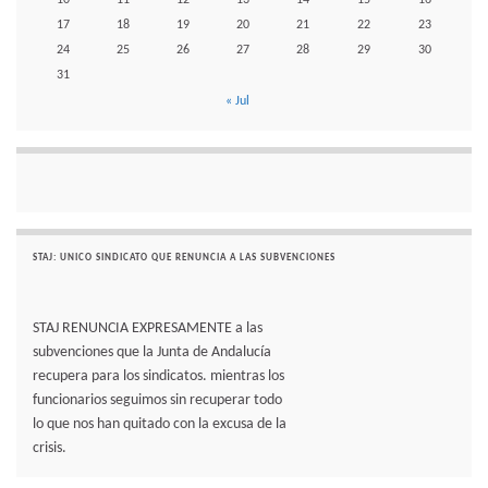
17
18
19
20
21
22
23
24
25
26
27
28
29
30
31
« Jul
STAJ: UNICO SINDICATO QUE RENUNCIA A LAS SUBVENCIONES
STAJ RENUNCIA EXPRESAMENTE a las
subvenciones que la Junta de Andalucía
recupera para los sindicatos. mientras los
funcionarios seguimos sin recuperar todo
lo que nos han quitado con la excusa de la
crisis.