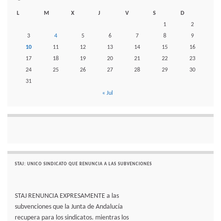
L
M
X
J
V
S
D
1
2
3
4
5
6
7
8
9
10
11
12
13
14
15
16
17
18
19
20
21
22
23
24
25
26
27
28
29
30
31
« Jul
STAJ: UNICO SINDICATO QUE RENUNCIA A LAS SUBVENCIONES
STAJ RENUNCIA EXPRESAMENTE a las
subvenciones que la Junta de Andalucía
recupera para los sindicatos. mientras los