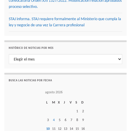
convocatoria Orden JUS 1327/2022. Modificación relación aprobados
proceso selectivo.
STAJ informa. STAJ requiere formalmente al Ministerio que cumpla la
ley y negocie de una vez la Carrera profesional
HISTÓRICO DE NOTICIAS POR MES
Histórico de noticias por mes
BUSCA LAS NOTICIAS POR FECHA
agosto 2026
L
M
X
J
V
S
D
1
2
3
4
5
6
7
8
9
10
11
12
13
14
15
16