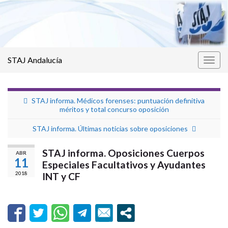
STAJ Andalucía
Alter
la
nave
STAJ informa. Médicos forenses: puntuación definitiva
méritos y total concurso oposición
STAJ informa. Últimas noticias sobre oposiciones
STAJ informa. Oposiciones Cuerpos
ABR
11
Especiales Facultativos y Ayudantes
2018
INT y CF