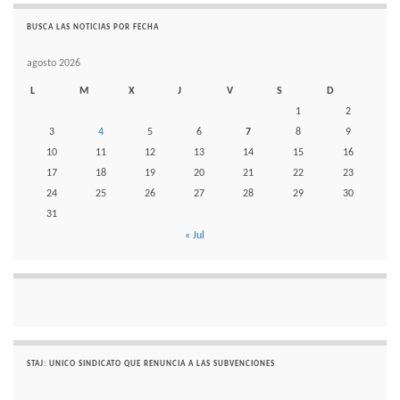
BUSCA LAS NOTICIAS POR FECHA
agosto 2026
L
M
X
J
V
S
D
1
2
3
4
5
6
7
8
9
10
11
12
13
14
15
16
17
18
19
20
21
22
23
24
25
26
27
28
29
30
31
« Jul
STAJ: UNICO SINDICATO QUE RENUNCIA A LAS SUBVENCIONES