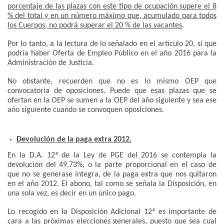
porcentaje de las plazas con este tipo de ocupación supere el 8
% del total y en un número máximo que, acumulado para todos
los Cuerpos, no podrá superar el 20 % de las vacantes
.
Por lo tanto, a la lectura de lo señalado en el artículo 20, sí que
podría haber Oferta de Empleo Público en el año 2016 para la
Administración de Justicia.
No obstante, recuerden que no es lo mismo OEP que
convocatoria de oposiciones. Puede que esas plazas que se
ofertan en la OEP se sumen a la OEP del año siguiente y sea ese
año siguiente cuando se convoquen oposiciones.
Devolución de la paga extra 2012.
En la D.A. 12ª de la Ley de PGE del 2016 se contempla la
devolución del 49,73%, o la parte proporcional en el caso de
que no se generase íntegra, de la paga extra que nos quitaron
en el año 2012. El abono, tal como se señala la Disposición, en
una sola vez, es decir en un único pago.
Lo recogido en la Disposición Adicional 12ª es importante de
cara a las próximas elecciones generales, puesto que sea cual