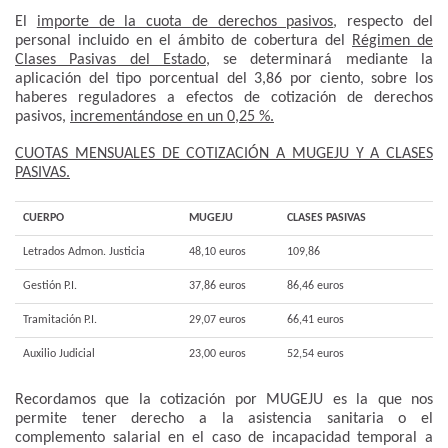
El
importe de la cuota de derechos pasivos
, respecto del
personal incluido en el ámbito de cobertura del
Régimen de
Clases Pasivas del Estado
, se determinará mediante la
aplicación del tipo porcentual del 3,86 por ciento, sobre los
haberes reguladores a efectos de cotización de derechos
pasivos,
incrementándose en un 0,25 %.
CUOTAS MENSUALES DE COTIZACIÓN A MUGEJU Y A CLASES
PASIVAS.
CUERPO
MUGEJU
CLASES PASIVAS
Letrados Admon. Justicia
48,10 euros
109,86
Gestión P.I.
37,86 euros
86,46 euros
Tramitación P.I.
29,07 euros
66,41 euros
Auxilio Judicial
23,00 euros
52,54 euros
Recordamos que la cotización por MUGEJU es la que nos
permite tener derecho a la asistencia sanitaria o el
complemento salarial en el caso de incapacidad temporal a