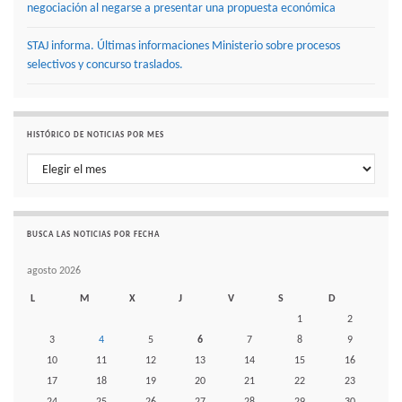
negociación al negarse a presentar una propuesta económica
STAJ informa. Últimas informaciones Ministerio sobre procesos
selectivos y concurso traslados.
HISTÓRICO DE NOTICIAS POR MES
Histórico de noticias por mes
BUSCA LAS NOTICIAS POR FECHA
agosto 2026
L
M
X
J
V
S
D
1
2
3
4
5
6
7
8
9
10
11
12
13
14
15
16
17
18
19
20
21
22
23