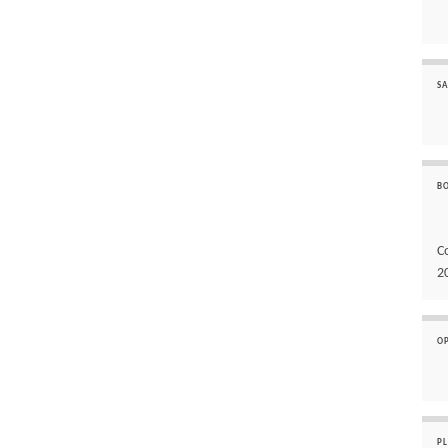
SA
B
C
2
O
P