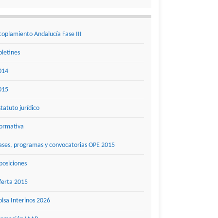
coplamiento Andalucía Fase III
oletines
014
015
statuto jurídico
ormativa
ases, programas y convocatorias OPE 2015
posiciones
ferta 2015
olsa Interinos 2026