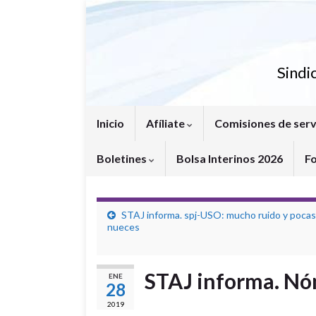
Sindi
Inicio
Afíliate
Comisiones de serv
Boletines
Bolsa Interinos 2026
F
STAJ informa. spj-USO: mucho ruido y pocas
nueces
STAJ informa. Nóm
ENE
28
2019