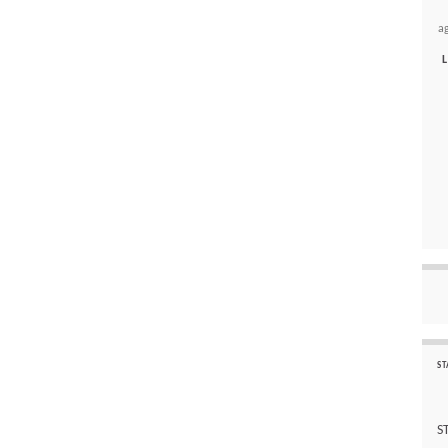
a
L
ST
S