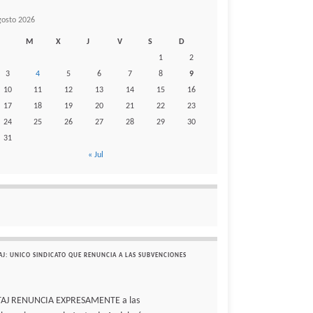
gosto 2026
M
X
J
V
S
D
1
2
3
4
5
6
7
8
9
10
11
12
13
14
15
16
17
18
19
20
21
22
23
24
25
26
27
28
29
30
31
« Jul
AJ: UNICO SINDICATO QUE RENUNCIA A LAS SUBVENCIONES
TAJ RENUNCIA EXPRESAMENTE a las