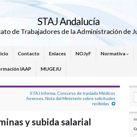
STAJ Andalucía
cato de Trabajadores de la Administración de Ju
icio
Contacto
Enlaces
NOJyF
Normativa
ormación IAAP
MUGEJU
STAJ informa. Concurso de traslado Médicos
Se
forenses. Nota del Ministerio sobre solicitudes
recibidas
inas y subida salarial
SU
C