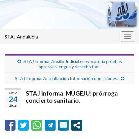
STAJ Andalucía
Alter
la
nave
STAJ informa. Auxilio Judicial convocatoria pruebas
optativas lengua y derecho foral
STAJ Informa. Actualización Información oposiciones.
STAJ informa. MUGEJU: prórroga
NOV
24
concierto sanitario.
2016